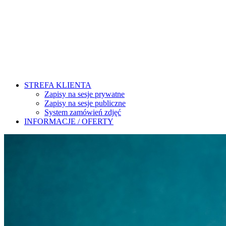
STREFA KLIENTA
Zapisy na sesje prywatne
Zapisy na sesje publiczne
System zamówień zdjęć
INFORMACJE / OFERTY